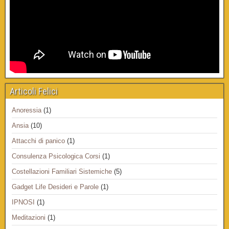
Articoli Felici
Anoressia
(1)
Ansia
(10)
Attacchi di panico
(1)
Consulenza Psicologica Corsi
(1)
Costellazioni Familiari Sistemiche
(5)
Gadget Life Desideri e Parole
(1)
IPNOSI
(1)
Meditazioni
(1)