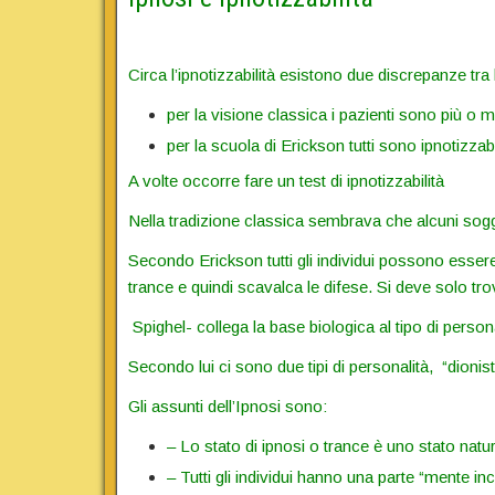
Circa l’ipnotizzabilità esistono due discrepanze tra
per la visione classica i pazienti sono più o me
per la scuola di Erickson tutti sono ipnotizzabil
A volte occorre fare un test di ipnotizzabilità
Nella tradizione classica sembrava che alcuni sogge
Secondo Erickson tutti gli individui possono essere i
trance e quindi scavalca le difese. Si deve solo trov
Spighel- collega la base biologica al tipo di persona
Secondo lui ci sono due tipi di personalità, “dionis
Gli assunti dell’Ipnosi sono:
– Lo stato di ipnosi o trance è uno stato nat
– Tutti gli individui hanno una parte “mente in