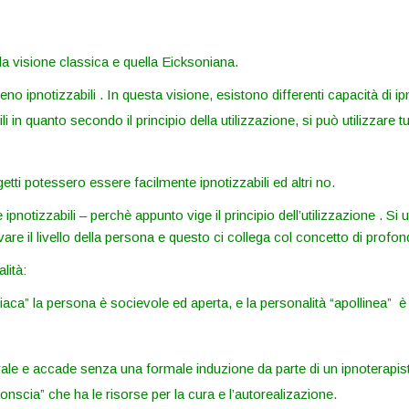
 la visione classica e quella Eicksoniana.
no ipnotizzabili . In questa visione, esistono differenti capacità di ipn
i in quanto secondo il principio della utilizzazione, si può utilizzare tu
tti potessero essere facilmente ipnotizzabili ed altri no.
pnotizzabili – perchè appunto vige il principio dell’utilizzazione . Si u
are il livello della persona e questo ci collega col concetto di profondi
lità:
tiaca” la persona è socievole ed aperta, e la personalità “apollinea” 
urale e accade senza una formale induzione da parte di un ipnoterapis
conscia” che ha le risorse per la cura e l’autorealizazione.