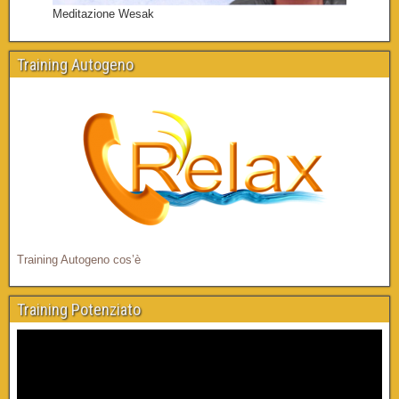
Meditazione Wesak
Training Autogeno
Training Autogeno cos’è
Training Potenziato