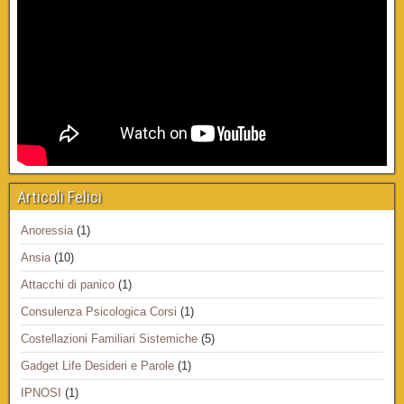
Articoli Felici
Anoressia
(1)
Ansia
(10)
Attacchi di panico
(1)
Consulenza Psicologica Corsi
(1)
Costellazioni Familiari Sistemiche
(5)
Gadget Life Desideri e Parole
(1)
IPNOSI
(1)