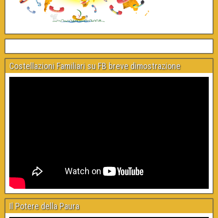
Costellazioni Familiari su FB breve dimostrazione
Il Potere della Paura