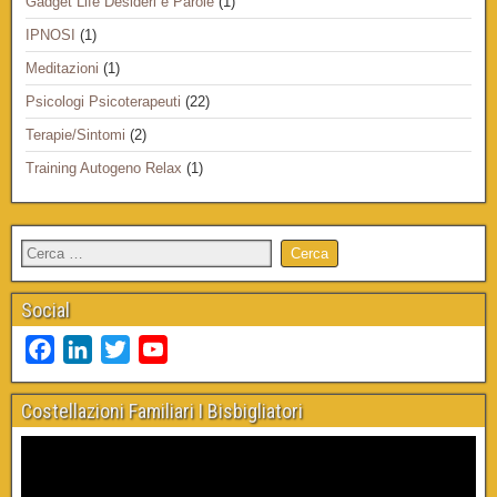
Gadget Life Desideri e Parole
(1)
IPNOSI
(1)
Meditazioni
(1)
Psicologi Psicoterapeuti
(22)
Terapie/Sintomi
(2)
Training Autogeno Relax
(1)
Social
F
L
T
Y
a
i
w
o
c
n
i
u
Costellazioni Familiari I Bisbigliatori
e
k
t
T
b
e
t
u
o
d
e
b