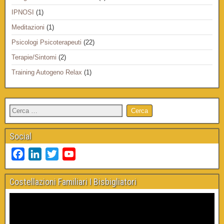
IPNOSI
(1)
Meditazioni
(1)
Psicologi Psicoterapeuti
(22)
Terapie/Sintomi
(2)
Training Autogeno Relax
(1)
Social
F
L
T
Y
a
i
w
o
c
n
i
u
Costellazioni Familiari I Bisbigliatori
e
k
t
T
b
e
t
u
o
d
e
b