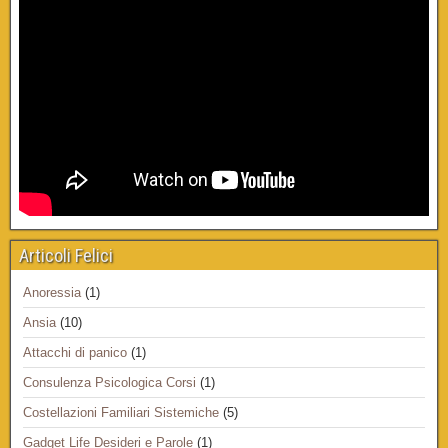
Articoli Felici
Anoressia
(1)
Ansia
(10)
Attacchi di panico
(1)
Consulenza Psicologica Corsi
(1)
Costellazioni Familiari Sistemiche
(5)
Gadget Life Desideri e Parole
(1)