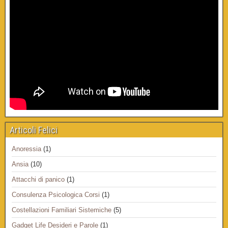
Articoli Felici
Anoressia
(1)
Ansia
(10)
Attacchi di panico
(1)
Consulenza Psicologica Corsi
(1)
Costellazioni Familiari Sistemiche
(5)
Gadget Life Desideri e Parole
(1)