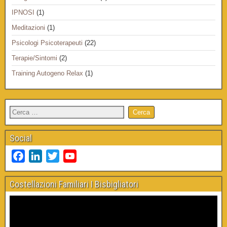
IPNOSI
(1)
Meditazioni
(1)
Psicologi Psicoterapeuti
(22)
Terapie/Sintomi
(2)
Training Autogeno Relax
(1)
Social
F
L
T
Y
a
i
w
o
c
n
i
u
Costellazioni Familiari I Bisbigliatori
e
k
t
T
b
e
t
u
o
d
e
b