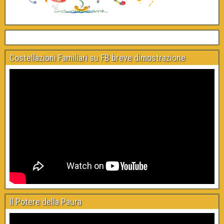
Costellazioni Familiari su FB breve dimostrazione
Il Potere della Paura