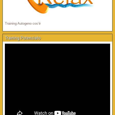
Training Autogeno cos’è
Training Potenziato