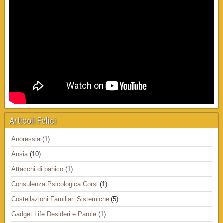
Articoli Felici
Anoressia
(1)
Ansia
(10)
Attacchi di panico
(1)
Consulenza Psicologica Corsi
(1)
Costellazioni Familiari Sistemiche
(5)
Gadget Life Desideri e Parole
(1)