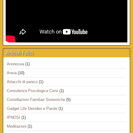
Articoli Felici
Anoressia
(1)
Ansia
(10)
Attacchi di panico
(1)
Consulenza Psicologica Corsi
(1)
Costellazioni Familiari Sistemiche
(5)
Gadget Life Desideri e Parole
(1)
IPNOSI
(1)
Meditazioni
(1)