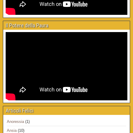
Il Potere della Paura
Articoli Felici
Anoressia
(1)
Ansia
(10)