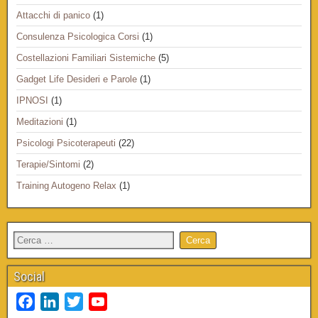
Attacchi di panico
(1)
Consulenza Psicologica Corsi
(1)
Costellazioni Familiari Sistemiche
(5)
Gadget Life Desideri e Parole
(1)
IPNOSI
(1)
Meditazioni
(1)
Psicologi Psicoterapeuti
(22)
Terapie/Sintomi
(2)
Training Autogeno Relax
(1)
Social
F
L
T
Y