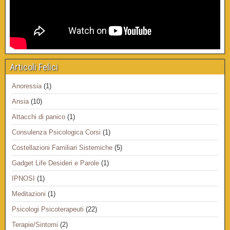
Articoli Felici
Anoressia
(1)
Ansia
(10)
Attacchi di panico
(1)
Consulenza Psicologica Corsi
(1)
Costellazioni Familiari Sistemiche
(5)
Gadget Life Desideri e Parole
(1)
IPNOSI
(1)
Meditazioni
(1)
Psicologi Psicoterapeuti
(22)
Terapie/Sintomi
(2)