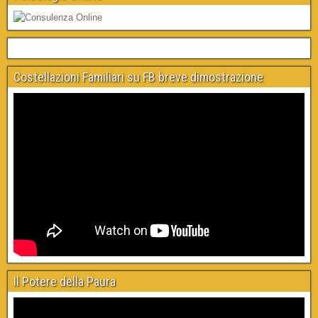
Costellazioni Familiari su FB breve dimostrazione
Il Potere della Paura