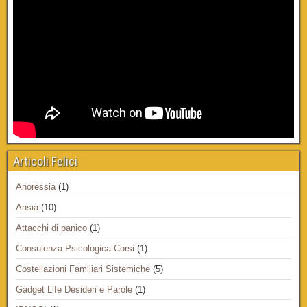
Articoli Felici
Anoressia
(1)
Ansia
(10)
Attacchi di panico
(1)
Consulenza Psicologica Corsi
(1)
Costellazioni Familiari Sistemiche
(5)
Gadget Life Desideri e Parole
(1)