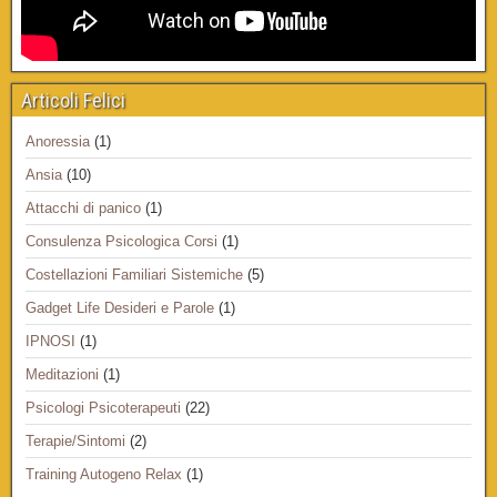
Articoli Felici
Anoressia
(1)
Ansia
(10)
Attacchi di panico
(1)
Consulenza Psicologica Corsi
(1)
Costellazioni Familiari Sistemiche
(5)
Gadget Life Desideri e Parole
(1)
IPNOSI
(1)
Meditazioni
(1)
Psicologi Psicoterapeuti
(22)
Terapie/Sintomi
(2)
Training Autogeno Relax
(1)