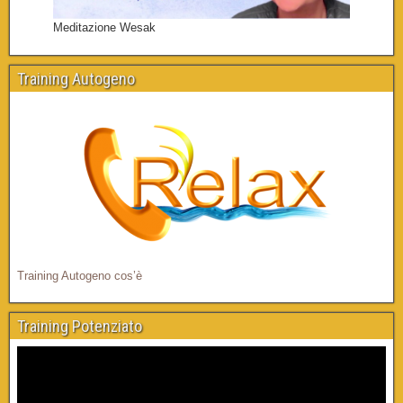
Meditazione Wesak
Training Autogeno
Training Autogeno cos’è
Training Potenziato