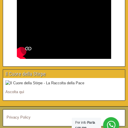
Il Cuore della Stirpe
Ascolta quì
Privacy Policy
Per info
Parla
con me