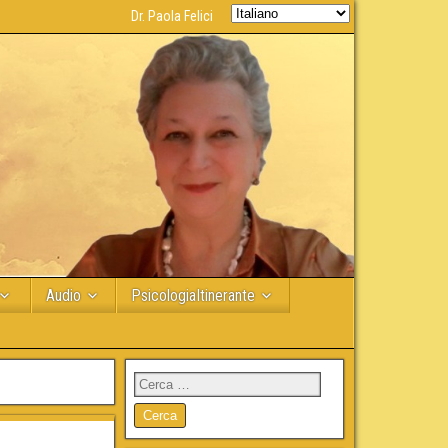
Dr. Paola Felici
Audio
PsicologiaItinerante