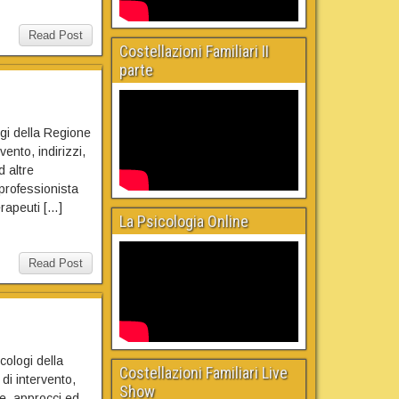
Read Post
Costellazioni Familiari II
parte
logi della Regione
vento, indirizzi,
d altre
 professionista
erapeuti […]
La Psicologia Online
Read Post
icologi della
Costellazioni Familiari Live
di intervento,
Show
ne, approcci ed