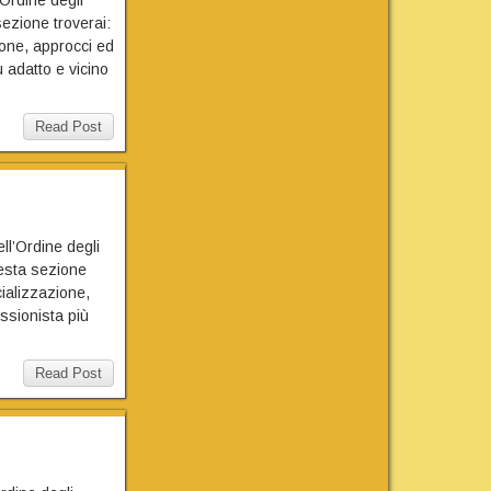
ezione troverai:
zione, approcci ed
ù adatto e vicino
Read Post
ell’Ordine degli
esta sezione
cializzazione,
essionista più
Read Post