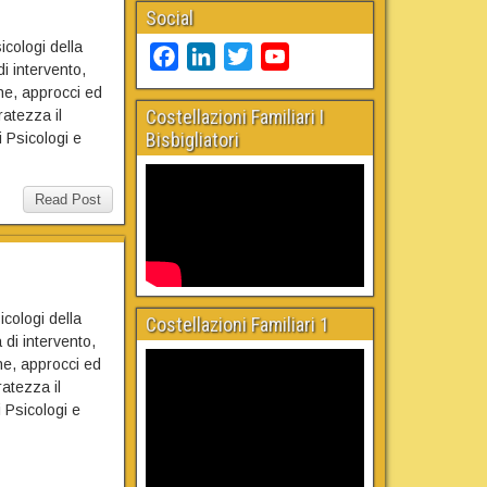
Social
icologi della
F
L
T
Y
i intervento,
a
i
w
o
one, approcci ed
c
n
i
u
Costellazioni Familiari I
ratezza il
Bisbigliatori
i Psicologi e
e
k
t
T
b
e
t
u
o
d
e
b
Read Post
o
I
r
e
k
n
C
h
a
icologi della
Costellazioni Familiari 1
n
di intervento,
one, approcci ed
n
ratezza il
e
i Psicologi e
l