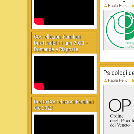
Paola Felici
Costellazioni Familiari
Diretta del 11 gnn 2023 –
Domande e Risposte
Psicologi d
Paola Felici
Dietta Costelazioni Familiari
dic 2022