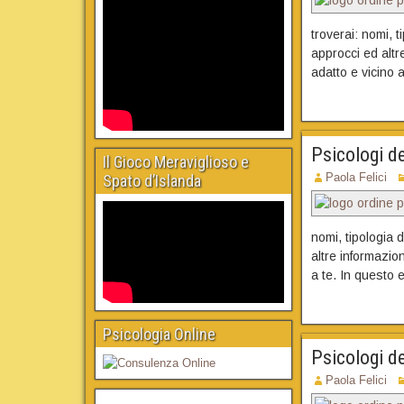
troverai: nomi, t
approcci ed altre
adatto e vicino a
Psicologi de
Il Gioco Meraviglioso e
Paola Felici
Spato d’Islanda
nomi, tipologia d
altre informazion
a te. In questo e
Psicologia Online
Psicologi d
Paola Felici