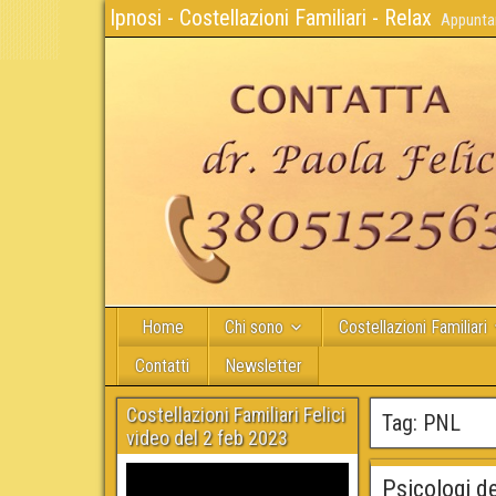
Ipnosi - Costellazioni Familiari - Relax
Appuntam
Home
Chi sono
Costellazioni Familiari
Contatti
Newsletter
Costellazioni Familiari Felici
Tag:
PNL
video del 2 feb 2023
Psicologi d