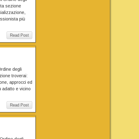
sta sezione
cializzazione,
essionista più
Read Post
Ordine degli
ione troverai:
zione, approcci ed
ù adatto e vicino
Read Post
’Ordine degli