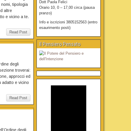
Dott Paola Felici
nomi, tipologia
Orario 10, 0 – 17,00 circa (pausa
d altre
pranzo)
to e vicino a te.
Info e iscrizioni 3805152563 (entro
esaurimento posti)
Read Post
Il Pensiero Pensato
rdine degli
sezione troverai:
zione, approcci ed
ù adatto e vicino
Read Post
ell’Ordine degli