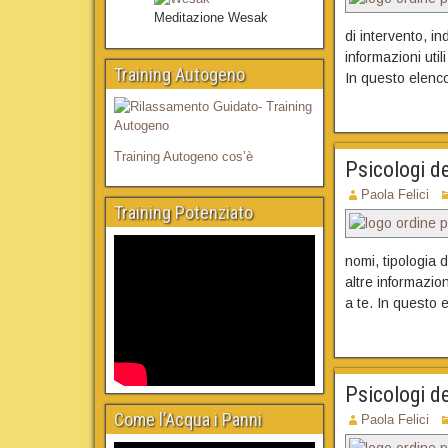
Meditazione Wesak
di intervento, in
informazioni util
Training Autogeno
In questo elenco 
Training Autogeno cos’è
Psicologi de
Paola Felici
Training Potenziato
nomi, tipologia d
altre informazion
a te. In questo e
Psicologi d
Come l’Acqua i Panni
Paola Felici