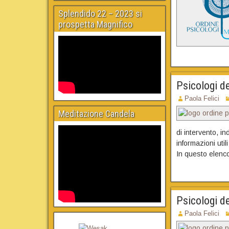
Splendido 22 – 2023 si
prospetta Magnifico
Psicologi de
Paola Felici
Meditazione Candela
di intervento, in
informazioni util
In questo elenco 
Psicologi d
Paola Felici