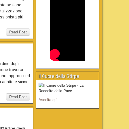
esta sezione
cializzazione,
essionista più
Read Post
Ordine degli
ione troverai:
Il Cuore della Stirpe
zione, approcci ed
ù adatto e vicino
Read Post
Ascolta quì
ll’Ordine degli