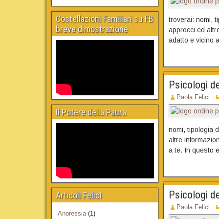
Costellazioni Familiari su FB
troverai: nomi, t
breve dimostrazione
approcci ed altre
adatto e vicino a
Psicologi d
Paola Felici
Il Potere della Paura
nomi, tipologia d
altre informazion
a te. In questo e
Psicologi d
Articoli Felici
Paola Felici
Anoressia
(1)