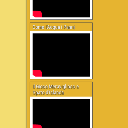
Come l’Acqua i Panni
Il Gioco Meraviglioso e
Spato d’Islanda