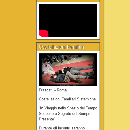
Costellazioni Familiari
Frascati – Roma
Costellazioni Familiari Sistemiche
“In Viaggio nello Spazio del Tempo
Sospeso e Segreto del Sempre
Presente”
Durante gli incontri saranno