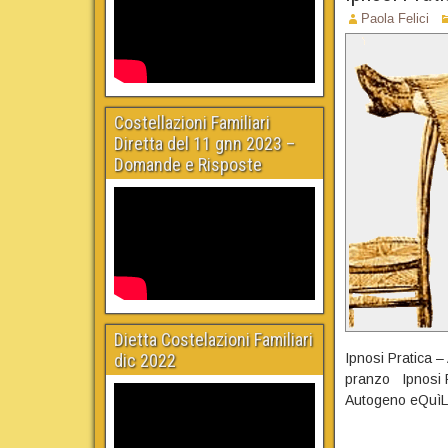
Paola Felici
Costellazioni Familiari
Diretta del 11 gnn 2023 –
Domande e Risposte
Dietta Costelazioni Familiari
Ipnosi Pratica 
dic 2022
pranzo Ipnosi Pr
Autogeno eQuìLì