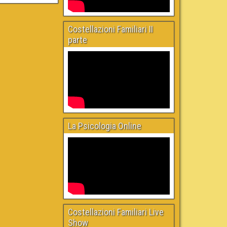
Costellazioni Familiari II
parte
La Psicologia Online
Costellazioni Familiari Live
Show