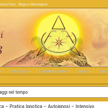
enti Felici... Magici e Meravigliosi
Tutti i Corsi
Consulenza Online
Ipnosi
Libri
iaggi nel tempo
ca – Pratica Ipnotica – Autoipnosi – Intensivo