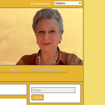
Dr. Paola Felici
Audio
PsicologiaItinerante