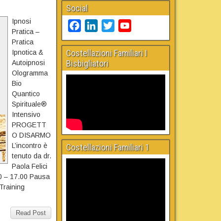
Social
Ipnosi
F
L
T
Y
Pratica –
a
i
w
o
Pratica
c
n
i
u
Costellazioni Familiari I
Ipnotica &
Bisbigliatori
Autoipnosi
e
k
t
T
Ologramma
b
e
t
u
Bio
o
d
e
b
Quantico
o
I
r
e
Spirituale®
Intensivo
k
n
C
PROGETT
h
O DISARMO
a
L’incontro è
Costellazioni Familiari 1
n
tenuto da dr.
Paola Felici
n
00 – 17.00 Pausa
e
Training
l
Read Post