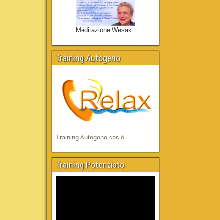
Meditazione Wesak
Training Autogeno
Training Autogeno cos’è
Training Potenziato