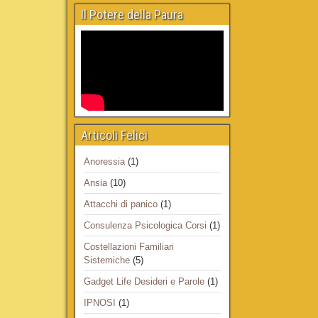
Il Potere della Paura
Articoli Felici
Anoressia
(1)
Ansia
(10)
Attacchi di panico
(1)
Consulenza Psicologica Corsi
(1)
Costellazioni Familiari
Sistemiche
(5)
Gadget Life Desideri e Parole
(1)
IPNOSI
(1)