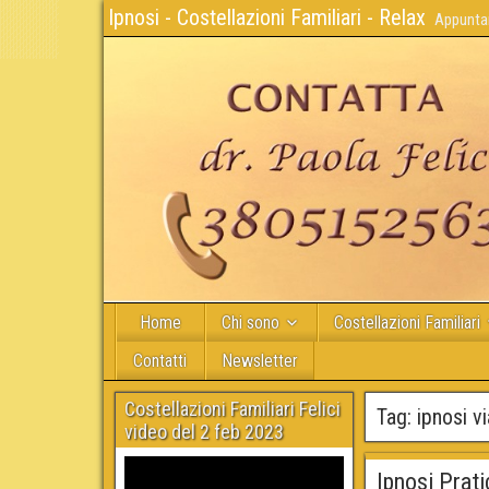
Ipnosi - Costellazioni Familiari - Relax
Appuntam
Home
Chi sono
Costellazioni Familiari
Contatti
Newsletter
Costellazioni Familiari Felici
Tag:
ipnosi v
video del 2 feb 2023
Ipnosi Prati