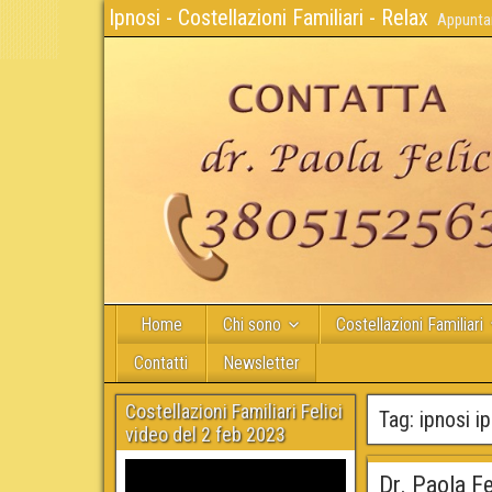
Ipnosi - Costellazioni Familiari - Relax
Appuntam
Home
Chi sono
Costellazioni Familiari
Contatti
Newsletter
Costellazioni Familiari Felici
Tag:
ipnosi i
video del 2 feb 2023
Dr. Paola F