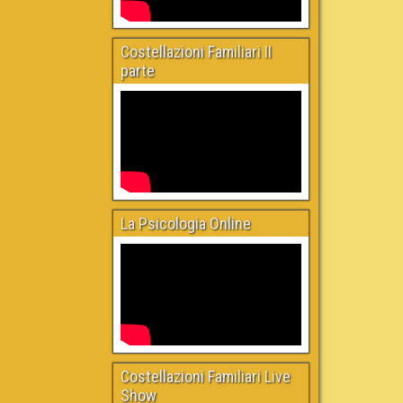
Costellazioni Familiari II
parte
La Psicologia Online
Costellazioni Familiari Live
Show