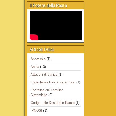
Il Potere della Paura
Articoli Felici
Anoressia
(1)
Ansia
(10)
Attacchi di panico
(1)
Consulenza Psicologica Corsi
(1)
Costellazioni Familiari
Sistemiche
(5)
Gadget Life Desideri e Parole
(1)
IPNOSI
(1)