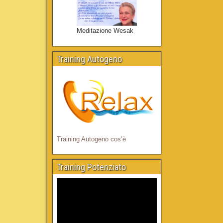
Meditazione Wesak
Training Autogeno
Training Autogeno cos’è
Training Potenziato