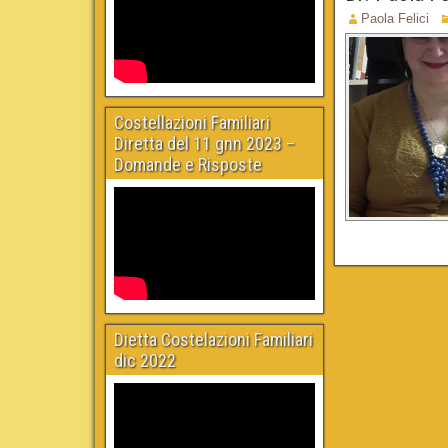
Paola Felici
Costellazioni Familiari
Diretta del 11 gnn 2023 –
Domande e Risposte
Dietta Costelazioni Familiari
dic 2022