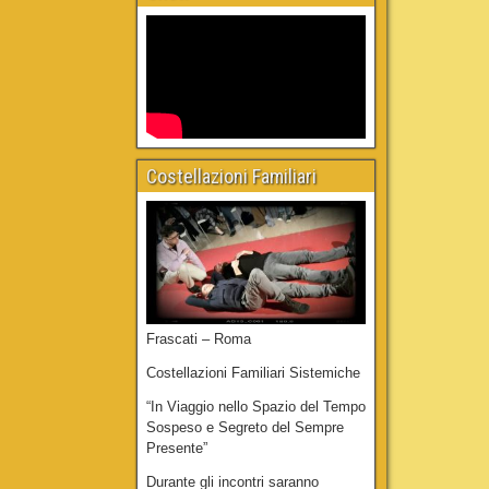
Costellazioni Familiari
Frascati – Roma
Costellazioni Familiari Sistemiche
“In Viaggio nello Spazio del Tempo
Sospeso e Segreto del Sempre
Presente”
Durante gli incontri saranno