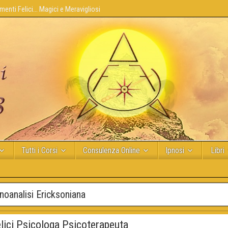
enti Felici... Magici e Meravigliosi
Tutti i Corsi
Consulenza Online
Ipnosi
Libri
pnoanalisi Ericksoniana
elici Psicologa Psicoterapeuta