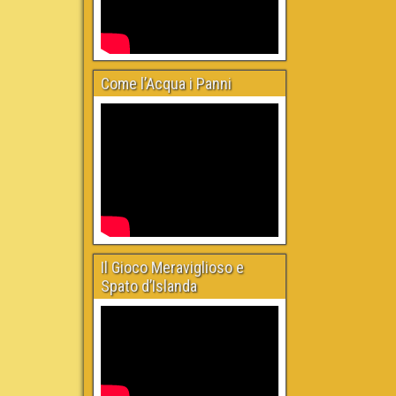
Come l’Acqua i Panni
Il Gioco Meraviglioso e
Spato d’Islanda