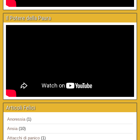
Il Potere della Paura
Articoli Felici
Anoressia
(1)
Ansia
(10)
Attacchi di panico
(1)