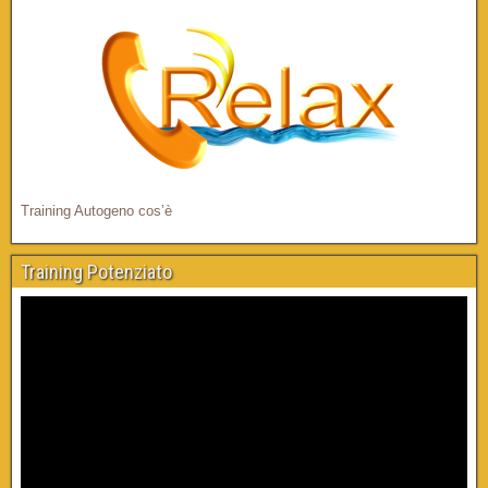
Training Autogeno cos’è
Training Potenziato