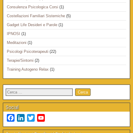
Consulenza Psicologica Corsi
(1)
Costellazioni Familiari Sistemiche
(5)
Gadget Life Desideri e Parole
(1)
IPNOSI
(1)
Meditazioni
(1)
Psicologi Psicoterapeuti
(22)
Terapie/Sintomi
(2)
Training Autogeno Relax
(1)
Social
F
L
T
Y
a
i
w
o