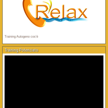
Training Autogeno cos’è
Training Potenziato