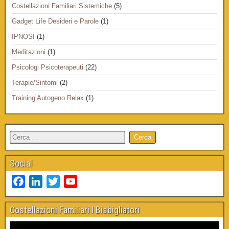
Costellazioni Familiari Sistemiche
(5)
Gadget Life Desideri e Parole
(1)
IPNOSI
(1)
Meditazioni
(1)
Psicologi Psicoterapeuti
(22)
Terapie/Sintomi
(2)
Training Autogeno Relax
(1)
Social
F
L
T
Y
a
i
w
o
c
n
i
u
Costellazioni Familiari I Bisbigliatori
e
k
t
T