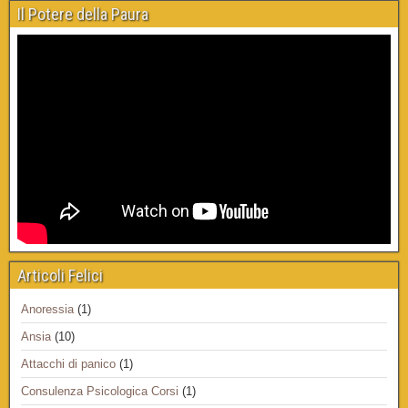
Il Potere della Paura
Articoli Felici
Anoressia
(1)
Ansia
(10)
Attacchi di panico
(1)
Consulenza Psicologica Corsi
(1)