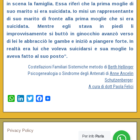
in scena la famiglia. Essa riferì che la prima moglie di
suo marito si era suicidata. Io misi un rappresentante
di suo marito di fronte alla prima moglie che si era
suicidata. Mentre egli stava in piedi li
improvvisamente si buttò in ginocchio avanzò verso
di lei le abbracciò le gambe e iniziò a piangere forte. In
realtà era lui che voleva suicidarsi e sua moglie lo
aveva fatto al suo posto”.
Costellazioni Familiari Sistemiche metodo di
Berth Hellinger
Psicogenealogia o Sindrome degli Antenati di
Anne Ancelin
Schutzenberger
.
A cura di dott Paola Felici
W
L
T
F
h
i
w
a
a
n
i
c
t
k
t
e
s
e
t
b
Privacy Policy
A
d
e
o
Per info
Parla
p
I
r
o