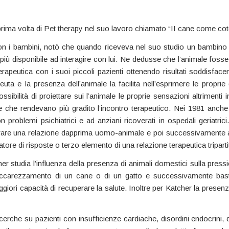
 prima volta di Pet therapy nel suo lavoro chiamato “II cane come cot
 i bambini, notò che quando riceveva nel suo studio un bambino con
 disponibile ad interagire con lui. Ne dedusse che l’animale fosse un 
erapeutica con i suoi piccoli pazienti ottenendo risultati soddisfac
euta e la presenza dell’animale la facilita nell’esprimere le propri
ssibilità di proiettare sui l’animale le proprie sensazioni altrimenti i
ate che rendevano più gradito l’incontro terapeutico. Nei 1981 anc
n problemi psichiatrici e ad anziani ricoverati in ospedali geriatri
taurare una relazione dapprima uomo-animale e poi successivamente 
tore di risposte o terzo elemento di una relazione terapeutica triparti
 studia l’influenza della presenza di animali domestici sulla pressione
ccarezzamento di un cane o di un gatto e successivamente bast
giori capacità di recuperare la salute. Inoltre per Katcher la presen
che su pazienti con insufficienze cardiache, disordini endocrini, di