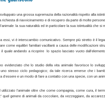
sviluppato una grossa supremazia della razionalità rispetto alla istin
lla richiesta di riavvicinamento e di recupero da parte di molte person
imale: la sua naturalità ed in particolare la sua istintualità che si
a essi, vi è interscambio comunicativo. Sempre più stretto è il legam
come equilibri familiari vacillanti a causa delle modificazioni strut
, il quale andando a ricoprire lo spazio lasciato vuoto dall’elem
o evidenziato che lo studio della vita animale favorisce lo svilup
 di uno stesso ciclo pedagogico; da tale ricerca emerse che i ba
era d’essere e un modo di fare a contatto con una specie, con un an
ed utilizzato l’animale oltre che come compagnia, come cura, il termi
t” quel genere di animali da coccolare, da vezzeggiare, da accarezzar