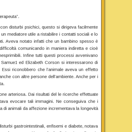
erapeuta”.
 disturbi psichici, questo si dirigeva facilmente
mediatore utile a ristabilire i contatti sociali e lo
enti. Aveva notato infatti che un bambino spesso è
e difficoltà comunicando in maniera indiretta e cioè
nesprimibili. Infine tutti questi processi avvenivano
he Samue1 ed Elizabeth Corson si interessarono di
ci. Essi riconobbero che l’animale aveva un effetto
anche con altre persone dell’ambiente. Anche per i
ta.
 arteriosa. Dai risultati del le ricerche effettuate
ava evocare tali immagini. Ne conseguiva che i
za di animali da affezione incrementava la longevità
sturbi gastrointestinali, enfisemi e diabete, notava