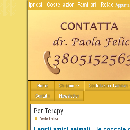
Ipnosi - Costellazioni Familiari - Relax
Appuntam
Home
Chi sono
Costellazioni Familiari
Contatti
Newsletter
Pet Terapy
Paola Felici
I nosti amici animali… le coccole