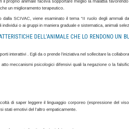
 il proprio animale faceva sopportare meglio la malattia favorendo 
anche un miglioramento terapeutico.
no dalla SCIVAC, viene esaminato il tema “II ruolo degli ammali d
i individui o ai gruppi in maniera graduale e sistematica, animali sele
TTERISTICHE DELL’ANIMALE CHE LO RENDONO UN B
rti interattivi . Egli da o prende l’iniziativa nel sollecitare la collabo
 in atto meccanismi psicologici difensivi quali la negazione o la fal
acoltà di saper leggere il linguaggio corporeo (espressione del vis
si stati emotivi del l’altro empaticamente.