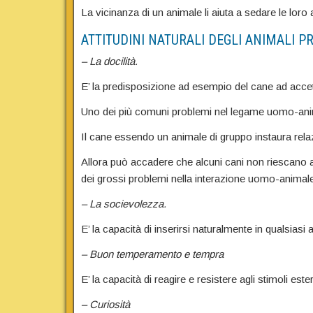
La vicinanza di un animale li aiuta a sedare le lor
ATTITUDINI NATURALI DEGLI ANIMALI P
– La docilità.
E’ la predisposizione ad esempio del cane ad acce
Uno dei più comuni problemi nel legame uomo-anima
Il cane essendo un animale di gruppo instaura rel
Allora può accadere che alcuni cani non riescano a
dei grossi problemi nella interazione uomo-animale
– La socievolezza.
E’ la capacità di inserirsi naturalmente in qualsia
– Buon temperamento e tempra
E’ la capacità di reagire e resistere agli stimoli est
– Curiosità