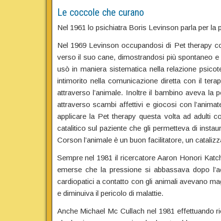
Le coccole che curano
Nel 1961 lo psichiatra Boris Levinson parla per la
Nel 1969 Levinson occupandosi di Pet therapy con
verso il suo cane, dimostrandosi più spontaneo e più
usò in maniera sistematica nella relazione psicot
intimorito nella comunicazione diretta con il terap
attraverso l’animale. Inoltre il bambino aveva la po
attraverso scambi affettivi e giocosi con l’anim
applicare la Pet therapy questa volta ad adulti co
catalitico sul paziente che gli permetteva di ins
Corson l’animale è un buon facilitatore, un catalizza
Sempre nel 1981 il ricercatore Aaron Honori Katcher
emerse che la pressione si abbassava dopo l’a
cardiopatici a contatto con gli animali avevano mag
e diminuiva il pericolo di malattie.
Anche Michael Mc Cullach nel 1981 effettuando ricer