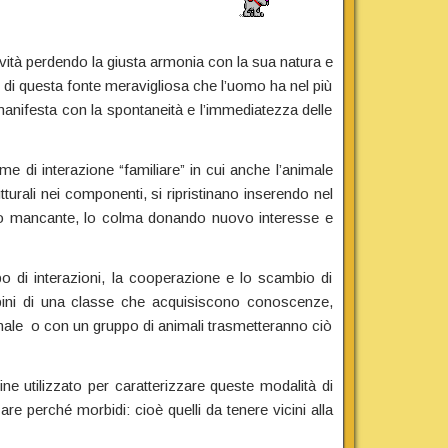
tività perdendo la giusta armonia con la sua natura e
e di questa fonte meravigliosa che l’uomo ha nel più
 manifesta con la spontaneità e l’immediatezza delle
e di interazione “familiare” in cui anche l’animale
turali nei componenti, si ripristinano inserendo nel
ento mancante, lo colma donando nuovo interesse e
po di interazioni, la cooperazione e lo scambio di
mbini di una classe che acquisiscono conoscenze,
imale o con un gruppo di animali trasmetteranno ciò
ne utilizzato per caratterizzare queste modalità di
e perché morbidi: cioè quelli da tenere vicini alla