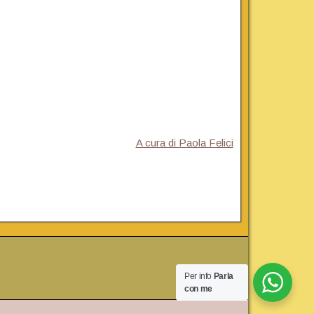
A cura di Paola Felici
Per info
Parla
con me