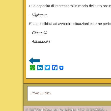
E’ la capacità di interessarsi in modo del tutto natur
– Vigilanza
E’ la sensibilità ad avvertire situazioni esterne peri
– Giocosità
– Affettuosità
W
L
T
F
h
i
w
a
a
n
i
c
t
k
t
e
s
e
t
b
Privacy Policy
A
d
e
o
p
I
r
o
p
n
k
© 2000-Oggi Copyright Paola Felici P.IVA 11117671005. -