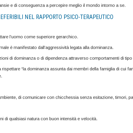
o ansie e di conseguenza a percepire meglio il mondo intorno a se.
REFERIBILI NEL RAPPORTO PSICO-TERAPEUTICO
ttare l’uomo come superiore gerarchico.
le è manifestato dall’aggressività legata alla dominanza.
azioni di dominanza o di dipendenza attraverso comportamenti di tipo
 rispettare “la dominanza assunta dai membri della famiglia di cui f
.
si ambiente, di comunicare con chicchessia senza esitazione, timori, p
erni di qualsiasi natura con buon intensità e velocità.