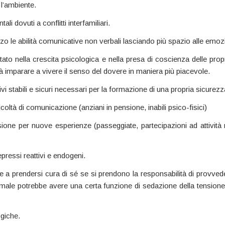
l’ambiente.
 dovuti a conflitti interfamiliari.
zzo le abilità comunicative non verbali lasciando più spazio alle emozi
tato nella crescita psicologica e nella presa di coscienza delle prop
à imparare a vivere il senso del dovere in maniera più piacevole.
vi stabili e sicuri necessari per la formazione di una propria sicurezza
coltà di comunicazione (anziani in pensione, inabili psico-fisici)
one per nuove esperienze (passeggiate, partecipazioni ad attività ri
epressi reattivi e endogeni.
e a prendersi cura di sé se si prendono la responsabilità di provved
animale potrebbe avere una certa funzione di sedazione della tensione
ogiche.