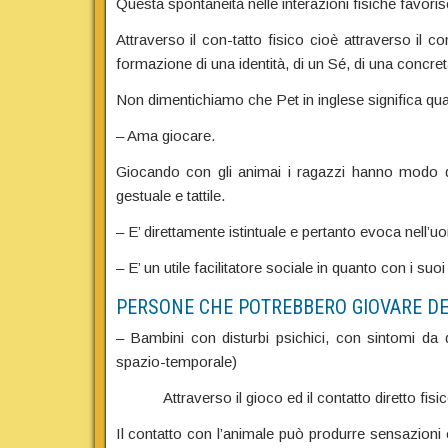
Questa spontaneità nelle interazioni fisiche favori
Attraverso il con-tatto fisico cioè attraverso il c
formazione di una identità, di un Sé, di una concre
Non dimentichiamo che Pet in inglese significa qual
– Ama giocare.
Giocando con gli animai i ragazzi hanno modo d
gestuale e tattile.
– E’ direttamente istintuale e pertanto evoca nell’u
– E’ un utile facilitatore sociale in quanto con i su
PERSONE CHE POTREBBERO GIOVARE D
– Bambini con disturbi psichici, con sintomi da
spazio-temporale)
Attraverso il gioco ed il contatto diretto fisico p
Il contatto con l’animale può produrre sensazioni e