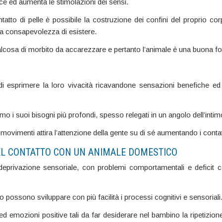
sce ed aumenta le stimolazioni dei sensi.
ontatto di pelle è possibile la costruzione dei confini del proprio 
ta consapevolezza di esistere.
cosa di morbito da accarezzare e pertanto l’animale è una buona font
i esprimere la loro vivacità ricavandone sensazioni benefiche ed
omo i suoi bisogni più profondi, spesso relegati in un angolo dell’inti
oi movimenti attira l’attenzione della gente su di sé aumentando i contat
EL CONTATTO CON UN ANIMALE DOMESTICO
 deprivazione sensoriale, con problemi comportamentali e deficit 
ossono sviluppare con più facilità i processi cognitivi e sensoriali
d emozioni positive tali da far desiderare nel bambino la ripetizione