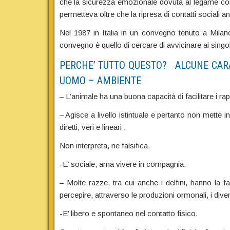
che la sicurezza emozionale dovuta al legame con
permetteva oltre che la ripresa di contatti sociali 
Nel 1987 in Italia in un convegno tenuto a Mila
convegno è quello di cercare di avvicinare ai singol
PERCHE’ TUTTO QUESTO? ALCUNE CARA
UOMO – AMBIENTE
– L’animale ha una buona capacità di facilitare i rappo
– Agisce a livello istintuale e pertanto non mette
diretti, veri e lineari .
Non interpreta, ne falsifica.
-E’ sociale, ama vivere in compagnia.
– Molte razze, tra cui anche i delfini, hanno la f
percepire, attraverso le produzioni ormonali, i diver
-E’ libero e spontaneo nel contatto fisico.