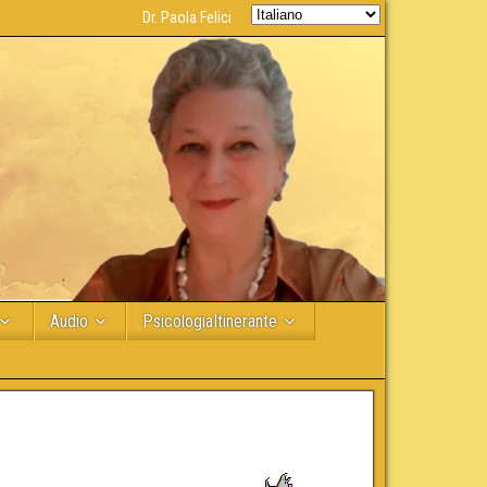
Dr. Paola Felici
Audio
PsicologiaItinerante